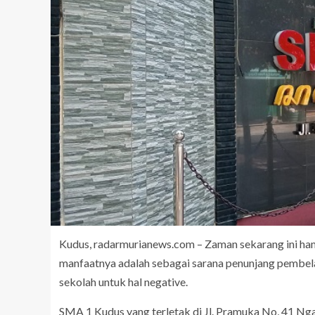
Kudus, radarmurianews.com – Zaman sekarang ini ha
manfaatnya adalah sebagai sarana penunjang pembela
sekolah untuk hal negative.
SMA 1 Kudus yang terletak di Jl. Pramuka No, 41 N