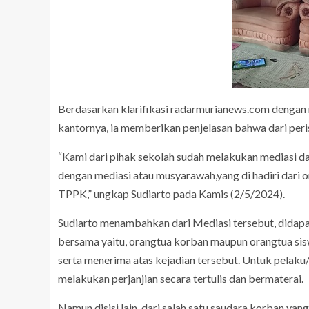
Berdasarkan klarifikasi radarmurianews.com dengan 
kantornya, ia memberikan penjelasan bahwa dari peri
“Kami dari pihak sekolah sudah melakukan mediasi dari
dengan mediasi atau musyarawah,yang di hadiri dari 
TPPK,” ungkap Sudiarto pada Kamis (2/5/2024).
Sudiarto menambahkan dari Mediasi tersebut, didap
bersama yaitu, orangtua korban maupun orangtua sis
serta menerima atas kejadian tersebut. Untuk pelak
melakukan perjanjian secara tertulis dan bermaterai.
Namun disisi lain, dari salah satu saudara korban ya