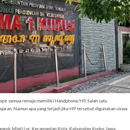
mpir semua remaja memiliki Handphone/HP. Salah satu
jaran. Namun apa yang terjadi jika HP tersebut digunakan siswa
ganguk Mlati Lor, Kecamantan Kota, Kabupaten Kudus Jawa