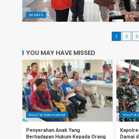
SPORTS
1
2
3
YOU MAY HAVE MISSED
POLITIK DAN HUKUM
POLITIK
Penyerahan Anak Yang
Kapolre
Berhadapan Hukum Kepada Orang
Damai d