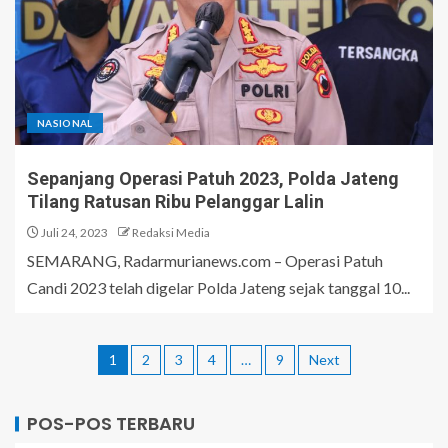
NASIONAL
Sepanjang Operasi Patuh 2023, Polda Jateng
Tilang Ratusan Ribu Pelanggar Lalin
Juli 24, 2023
Redaksi Media
SEMARANG, Radarmurianews.com – Operasi Patuh
Candi 2023 telah digelar Polda Jateng sejak tanggal 10...
1
2
3
4
…
9
Next
POS-POS TERBARU