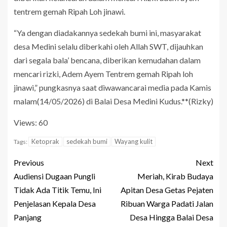
tentrem gemah Ripah Loh jinawi.
“Ya dengan diadakannya sedekah bumi ini, masyarakat
desa Medini selalu diberkahi oleh Allah SWT, dijauhkan
dari segala bala’ bencana, diberikan kemudahan dalam
mencari rizki, Adem Ayem Tentrem gemah Ripah loh
jinawi,” pungkasnya saat diwawancarai media pada Kamis
malam(14/05/2026) di Balai Desa Medini Kudus.**(Rizky)
Views: 60
Ketoprak
sedekah bumi
Wayang kulit
Tags:
Previous
Next
Audiensi Dugaan Pungli
Meriah, Kirab Budaya
Tidak Ada Titik Temu, Ini
Apitan Desa Getas Pejaten
Penjelasan Kepala Desa
Ribuan Warga Padati Jalan
Panjang
Desa Hingga Balai Desa