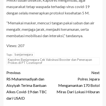
Meski sudah divaksin, Kapolres mengimbau, agar
masyarakat tetap waspada terhadap virus covid-19
dengan selalu menerapkan protokol kesehatan 5 M.
“Memakai masker, mencuci tangan pakai sabun dan air
mengalir, menjaga jarak, menjauhi kerumunan, serta
membatasi mobilisasi dan interaksi,” tandasnya.
Views: 207
banjarnegara
Tags:
Kapolres Banjarnegara Cek Vaksinasi Booster dan Penerapan
Prokes di PT Cosmoprof
Previous
Next
RS Muhammadiyah dan
Polres Jepara
Aisyiyah Terima Bantuan
Mengamankan 170 Botol
Alkes Covid-19 dan TBC
Miras Dari Lokasi Hiburan
dari USAID