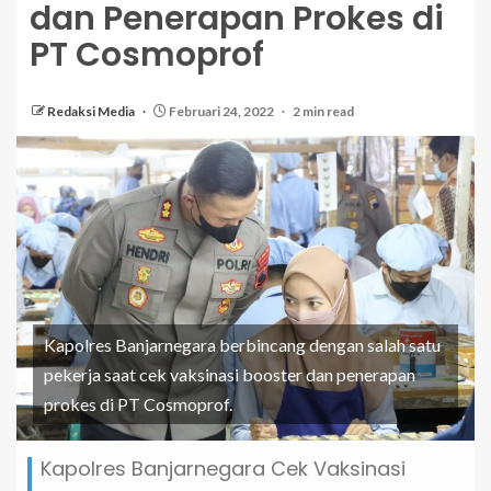
dan Penerapan Prokes di
PT Cosmoprof
Redaksi Media
Februari 24, 2022
2 min read
Kapolres Banjarnegara berbincang dengan salah satu
pekerja saat cek vaksinasi booster dan penerapan
prokes di PT Cosmoprof.
Kapolres Banjarnegara Cek Vaksinasi