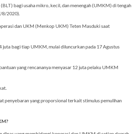
T) bagi usaha mikro, kecil, dan menengah (UMKM) di tengah
7/8/2020).
i Koperasi dan UKM (Menkop UKM) Teten Masduki saat
 juta bagi tiap UMKM, mulai diluncurkan pada 17 Agustus
 bantuan yang rencananya menyasar 12 juta pelaku UMKM
kat.
 penyebaran yang proporsional terkait stimulus pemulihan
MKM?
n dinas yang membidangi koperasi dan UMKM di setiap daerah,