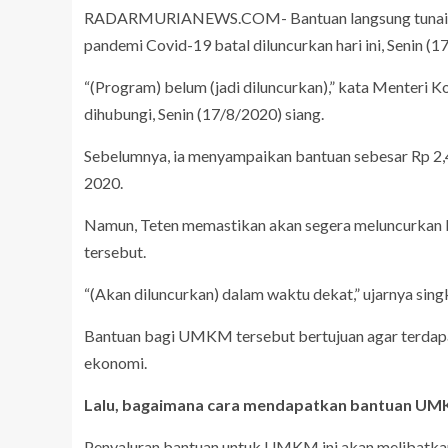
RADARMURIANEWS.COM- Bantuan langsung tunai (BL
pandemi Covid-19 batal diluncurkan hari ini, Senin (1
“(Program) belum (jadi diluncurkan),” kata Menter
dihubungi, Senin (17/8/2020) siang.
Sebelumnya, ia menyampaikan bantuan sebesar Rp 2,4
2020.
Namun, Teten memastikan akan segera meluncurkan
tersebut.
“(Akan diluncurkan) dalam waktu dekat,” ujarnya sing
Bantuan bagi UMKM tersebut bertujuan agar terdapat
ekonomi.
Lalu, bagaimana cara mendapatkan bantuan U
Penyaluran bantuan untuk UMKM ini akan melibatka