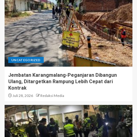
UNCATEGORIZED
Jembatan Karangmalang-Peganjaran Dibangun
Ulang, Ditargetkan Rampung Lebih Cepat dari
Kontrak
Juli 28, 2026
Redaksi Media