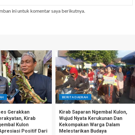
mban ini untuk komentar saya berikutnya.
AH
BERITA DAERAH
kses Gerakkan
Kirab Saparan Ngembal Kulon,
rakyatan, Kirab
Wujud Nyata Kerukunan Dan
gembal Kulon
Kekompakan Warga Dalam
presiasi Positif Dari
Melestarikan Budaya