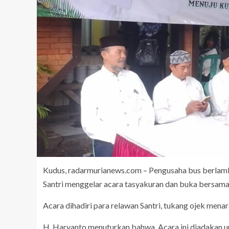
Kudus, radarmurianews.com – Pengusaha bus berlamb
Santri menggelar acara tasyakuran dan buka bersam
Acara dihadiri para relawan Santri, tukang ojek me
H. Haryanto menuturkan bahwa, Acara ini diadakan u