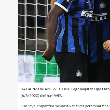
RADARMURIANEWS.COM- Laga lanjutan Liga Europa 
(6/8/2020) dini hari WIB.
Hasilnya, empat tim memastikan tiket perempat final