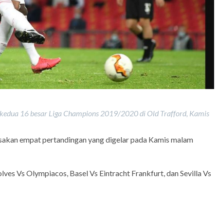
 kedua 16 besar Liga Champions 2019/2020 di Old Trafford, Kamis
sakan empat pertandingan yang digelar pada Kamis malam
lves Vs Olympiacos, Basel Vs Eintracht Frankfurt, dan Sevilla Vs