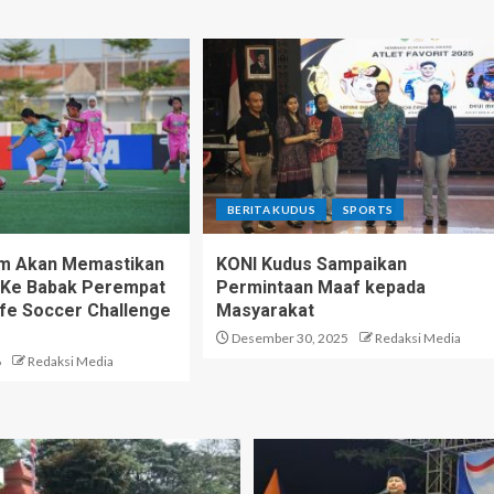
BERITA KUDUS
SPORTS
im Akan Memastikan
KONI Kudus Sampaikan
u Ke Babak Perempat
Permintaan Maaf kepada
Life Soccer Challenge
Masyarakat
Desember 30, 2025
Redaksi Media
6
Redaksi Media