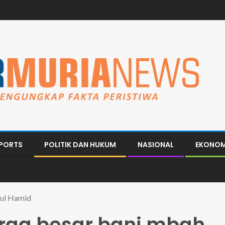
PORTS
POLITIK DAN HUKUM
NASIONAL
EKONOM
dul Hamid
uarga besar bani mbah