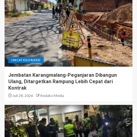
UNCATEGORIZED
Jembatan Karangmalang-Peganjaran Dibangun
Ulang, Ditargetkan Rampung Lebih Cepat dari
Kontrak
Juli 28, 2026
Redaksi Media