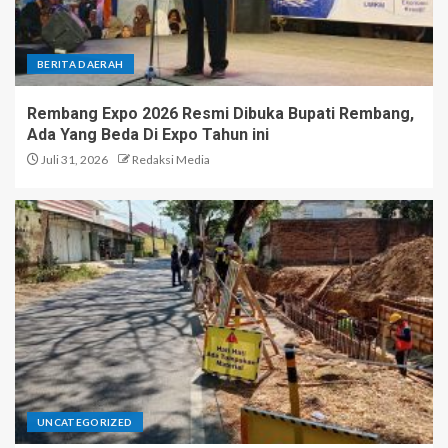
4
BERITA DAERAH
Razia Balap Liar di Jalan
Jenderal Sudirman Kudus,
Rembang Expo 2026 Resmi Dibuka Bupati Rembang,
Polisi Sita 19 Motor
Ada Yang Beda Di Expo Tahun ini
5
Juli 31, 2026
Redaksi Media
UNCATEGORIZED