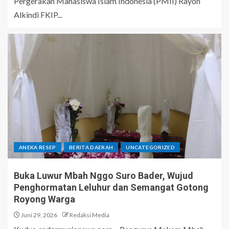
Pergerakan Mahasiswa Islam Indonesia (PMII) Rayon
Alkindi FKIP...
ANEKA RESEP
BERITA DAERAH
UNCATEGORIZED
Buka Luwur Mbah Nggo Suro Bader, Wujud
Penghormatan Leluhur dan Semangat Gotong
Royong Warga
Juni 29, 2026
Redaksi Media