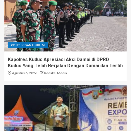
Orang Tua/Wali, Begini Pesan
Kapolres Kudus Dan Bupati
Kudus
1
Kapolres Kudus Apresiasi Aksi
Damai di DPRD Kudus Yang
Telah Berjalan Dengan Damai
POLITIK DAN HUKUM
dan Tertib
2
Kapolres Kudus Apresiasi Aksi Damai di DPRD
Kudus Yang Telah Berjalan Dengan Damai dan Tertib
Agustus 6, 2026
Redaksi Media
Rembang Expo 2026 Resmi
Dibuka Bupati Rembang, Ada
Yang Beda Di Expo Tahun ini
3
Jembatan Karangmalang-
Peganjaran Dibangun Ulang,
Ditargetkan Rampung Lebih
Cepat dari Kontrak