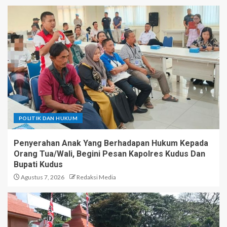
Rembang Expo 2026 Resmi
Dibuka Bupati Rembang, Ada
Yang Beda Di Expo Tahun ini
3
Jembatan Karangmalang-
Peganjaran Dibangun Ulang,
Ditargetkan Rampung Lebih
Cepat dari Kontrak
4
POLITIK DAN HUKUM
Penyerahan Anak Yang Berhadapan Hukum Kepada
Razia Balap Liar di Jalan
Orang Tua/Wali, Begini Pesan Kapolres Kudus Dan
Jenderal Sudirman Kudus,
Bupati Kudus
Polisi Sita 19 Motor
Agustus 7, 2026
Redaksi Media
5
Penyerahan Anak Yang
Berhadapan Hukum Kepada