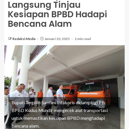
Langsung Tinjau
Kesiapan BPBD Hadapi
Bencana Alam
Redaksi Media
Januari 10, 2025
2 min read
Bupati Terpilih Sam'ani Intakoris didampingi Plh
BPBD Kudus Mundir mengecek alat transportasi
untuk memastikan kesiapan BPBD menghadapi
bencana alam.