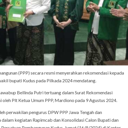
mbangunan (PPP) secara resmi menyerahkan rekomendasi kepada
 wakil bupati Kudus pada Pilkada 2024 mendatang.
wabup Bellinda Putri tertuang dalam Surat Rekomendasi
 oleh Plt Ketua Umum PPP, Mardiono pada 9 Agustus 2024.
 oleh perwakilan pengurus DPW PPP Jawa Tengah dan
dalam kegiatan Rapimcab dan Konsolidasi Calon Bupati dan
 Persatuan Pembangunan Kudus, Jumat (16/8/2024) di Kantor