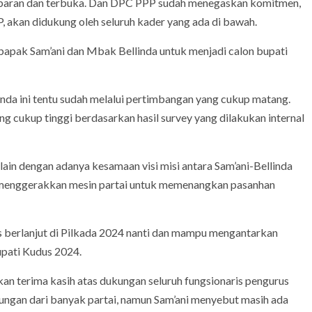
nsparan dan terbuka. Dan DPC PPP sudah menegaskan komitmen,
 akan didukung oleh seluruh kader yang ada di bawah.
bapak Sam’ani dan Mbak Bellinda untuk menjadi calon bupati
da ini tentu sudah melalui pertimbangan yang cukup matang.
ang cukup tinggi berdasarkan hasil survey yang dilakukan internal
lain dengan adanya kesamaan visi misi antara Sam’ani-Bellinda
k menggerakkan mesin partai untuk memenangkan pasanhan
 berlanjut di Pilkada 2024 nanti dan mampu mengantarkan
upati Kudus 2024.
n terima kasih atas dukungan seluruh fungsionaris pengurus
ngan dari banyak partai, namun Sam’ani menyebut masih ada